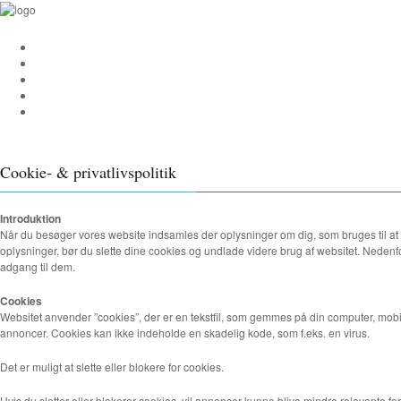
Cookie- & privatlivspolitik
Introduktion
Når du besøger vores website indsamles der oplysninger om dig, som bruges til at 
oplysninger, bør du slette dine cookies og undlade videre brug af websitet. Nedenfor
adgang til dem.
Cookies
Websitet anvender ”cookies”, der er en tekstfil, som gemmes på din computer, mobil 
annoncer. Cookies kan ikke indeholde en skadelig kode, som f.eks. en virus.
Det er muligt at slette eller blokere for cookies.
Hvis du sletter eller blokerer cookies, vil annoncer kunne blive mindre relevante f