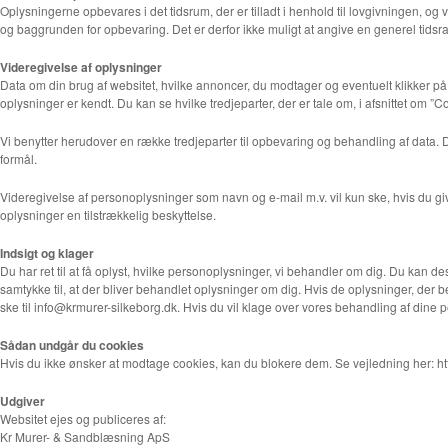
Oplysningerne opbevares i det tidsrum, der er tilladt i henhold til lovgivningen, o
og baggrunden for opbevaring. Det er derfor ikke muligt at angive en generel tidsra
Videregivelse af oplysninger
Data om din brug af websitet, hvilke annoncer, du modtager og eventuelt klikker på,
oplysninger er kendt. Du kan se hvilke tredjeparter, der er tale om, i afsnittet om 
Vi benytter herudover en række tredjeparter til opbevaring og behandling af data
formål.
Videregivelse af personoplysninger som navn og e-mail m.v. vil kun ske, hvis du giv
oplysninger en tilstrækkelig beskyttelse.
Indsigt og klager
Du har ret til at få oplyst, hvilke personoplysninger, vi behandler om dig. Du kan 
samtykke til, at der bliver behandlet oplysninger om dig. Hvis de oplysninger, der be
ske til info@krmurer-silkeborg.dk. Hvis du vil klage over vores behandling af dine 
Sådan undgår du cookies
Hvis du ikke ønsker at modtage cookies, kan du blokere dem. Se vejledning her:
h
Udgiver
Websitet ejes og publiceres af:
Kr Murer- & Sandblæsning ApS