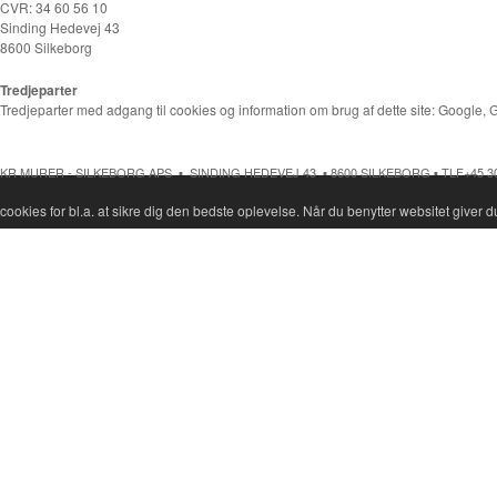
CVR: 34 60 56 10
Sinding Hedevej 43
8600 Silkeborg
Tredjeparter
Tredjeparter med adgang til cookies og information om brug af dette site: Google, 
KR MURER - SILKEBORG APS ▪ SINDING HEDEVEJ 43 ▪ 8600 SILKEBORG ▪ TLF
+45 30
cookies for bl.a. at sikre dig den bedste oplevelse. Når du benytter websitet giver d