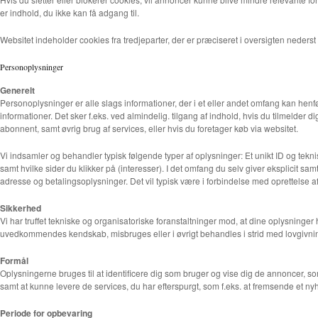
er indhold, du ikke kan få adgang til.
Websitet indeholder cookies fra tredjeparter, der er præciseret i oversigten neders
Personoplysninger
Generelt
Personoplysninger er alle slags informationer, der i et eller andet omfang kan hen
informationer. Det sker f.eks. ved almindelig. tilgang af indhold, hvis du tilmelder 
abonnent, samt øvrig brug af services, eller hvis du foretager køb via websitet.
Vi indsamler og behandler typisk følgende typer af oplysninger: Et unikt ID og tekni
samt hvilke sider du klikker på (interesser). I det omfang du selv giver eksplicit s
adresse og betalingsoplysninger. Det vil typisk være i forbindelse med oprettelse af
Sikkerhed
Vi har truffet tekniske og organisatoriske foranstaltninger mod, at dine oplysninger hænd
uvedkommendes kendskab, misbruges eller i øvrigt behandles i strid med lovgivni
Formål
Oplysningerne bruges til at identificere dig som bruger og vise dig de annoncer, som
samt at kunne levere de services, du har efterspurgt, som f.eks. at fremsende et n
Periode for opbevaring